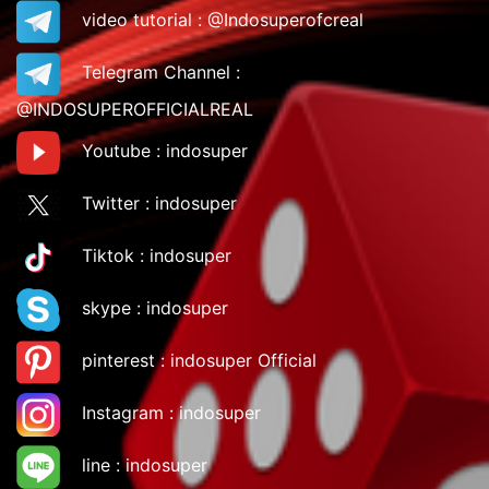
video tutorial : @Indosuperofcreal
Telegram Channel :
@INDOSUPEROFFICIALREAL
Youtube : indosuper
Twitter : indosuper
Tiktok : indosuper
skype : indosuper
pinterest : indosuper Official
Instagram : indosuper
line : indosuper