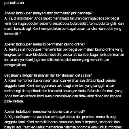
pendaftaran.
Apakah IndoSuper menyediakan permainan judi olahraga?
A: Ya, di IndoSuper Anda dapat menikmati taruhan olahraga pada berbagai
jenis olahraga populer seperti sepak bola, bola basket, tenis, bulu tangkis, dan
masih banyak lagi. Kami menyediakan berbagai pasar taruhan dan odds yang
kompetitif.
Apakah IndoSuper memiliki permainan kasino online?
A: Tentu saja! IndoSuper menawarkan berbagai permainan kasino online yang
lengkap, termasuk blackjack, roulette, baccarat, dan berbagai jenis permainan
kartu lainnya. Kami juga memiliki koleksi slot online yang menarik dan
mengasyikkan.
Bagaimana dengan keamanan dan kerahasiaan data saya?
A: Kami memprioritaskan keamanan dan kerahasiaan data pribadi semua
anggota kami. Kami menggunakan teknologi enkripsi yang canggih untuk
melindungi data pribadi dan transaksi keuangan Anda. Seluruh informasi yang
Anda berikan kepada kami akan dirahasiakan dan tidak akan dibagikan kepada
pihak ketiga.
Apakah IndoSuper menawarkan bonus dan promosi?
A: Ya, IndoSuper menawarkan berbagai bonus dan promosi menarik bagi
anggota kami. Kami memiliki bonus sambutan, bonus deposit, cashback, dan
banyak lagi. Pastikan untuk memeriksa halaman promosi kami untuk informasi