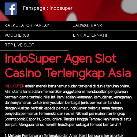
Fanspage : indosuper
KALKULATOR PARLAY
JADWAL BANK
VOUCHER88
LINK ALTERNATIF
RTP LIVE SLOT
IndoSuper Agen Slot
Casino Terlengkap Asia
INDOSUPER
adalah merek baru namun sudah terkenal di dunia taruhan online.
Misi utama kami adalah memastikan anggota kami mendapatkan pengalaman
bermain game terbaik. Nilai inti kami adalah keamanan, kemudahan, keragaman,
dan kenyamanan. Untuk menyediakan berbagai jenis permainan taruhan
dengan kualitas terbaik kepada pemain, IndoSuper bekerja sama dengan
penyedia permainan terkemuka dan resmi. Nikmati permainan terlengkap
Sportsbook, Esports, Slots, Idnlive, Tangkas hingga Tembak Ikan hanya di satu
tempat. Mengapa harus memilih IndoSuper sebagai tempat bertaruh ?
1. Metode Pembayaran Terlengkap dan Aman Kami berusaha keras untuk